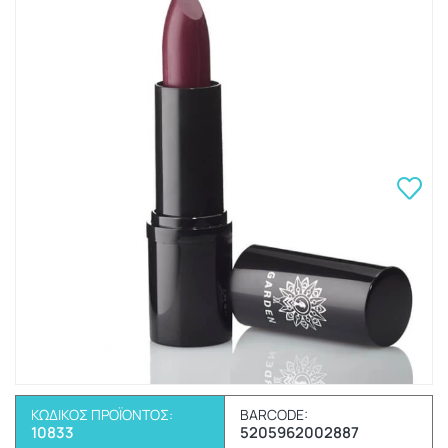
ΚΩΔΙΚΌΣ ΠΡΟΪΌΝΤΟΣ:
BARCODE:
10833
5205962002887