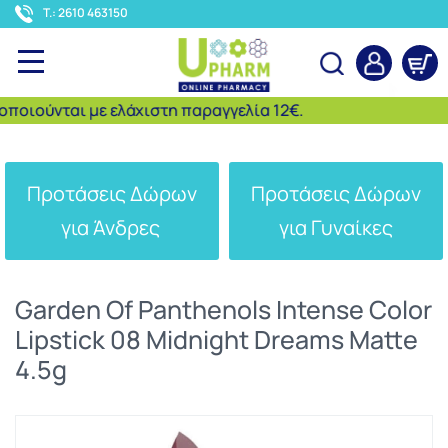
<
T.: 2610 463150
οιούνται με ελάχιστη παραγγελία 12€.
Αναζήτηση
Προτάσεις Δώρων
Προτάσεις Δώρων
για Άνδρες
για Γυναίκες
Garden Of Panthenols Intense Color
Lipstick 08 Midnight Dreams Matte
4.5g