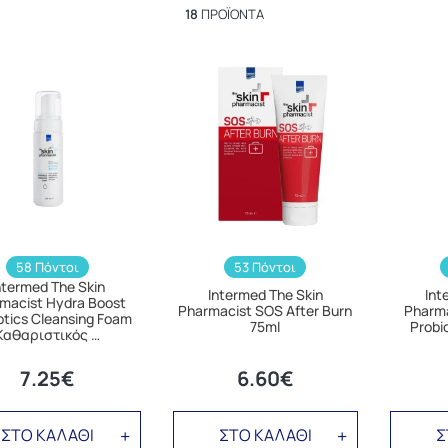
18
ΠΡΟΪΌΝΤΑ
58 Πόντοι
53 Πόντοι
ntermed The Skin
Intermed The Skin
Int
macist Hydra Boost
Pharmacist SOS After Burn
Pharma
otics Cleansing Foam
75ml
Probi
Καθαριστικός …
7.25€
6.60€
ΣΤΟ ΚΑΛΑΘΙ
ΣΤΟ ΚΑΛΑΘΙ
Σ