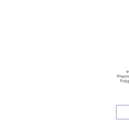
I
Pharma
Poly