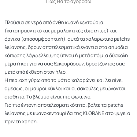
Πως θα το αγοράσω
Πλούσια σε νερό από άνθη κυανή κενταύρια,
(καταπραϋντικό και με μαλακτικές ιδιότητες) και
άρνικα (αποσυμφορητική), αυτά τα χαλαρωτικά patchs
λείανσης, δρουν αποτελεσματικά ενάντια στα σημάδια
κόπωσης λόγω έλλειψης ύπνου ή μετά από μια δύσκολη
μέρα ή και για να σας ξεκουράσουν, δροσίζοντάς σας
μετά από έκθεση στον ήλιο.
Η περιοχή γύρω από τα μάτια χαλαρώνει και λειαίνει
αμέσως, οι μαύροι κύκλοι και οι σακούλες μειώνονται
αισθητά. Το βλέμμα είναι πιο φωτεινό.
Για πιο έντονη αποτελεσματικότητα, βάλτε τα patchs
λείανσης με κυανοκενταυρίδα της KLORANE στο ψυγείο
πριν τη χρήση.