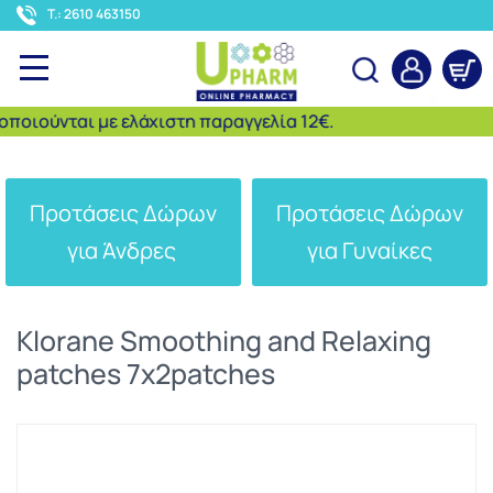
<
T.: 2610 463150
ιούνται με ελάχιστη παραγγελία 12€.
Αναζήτηση
Προτάσεις Δώρων
Προτάσεις Δώρων
για Άνδρες
για Γυναίκες
Klorane Smoothing and Relaxing
patches 7x2patches