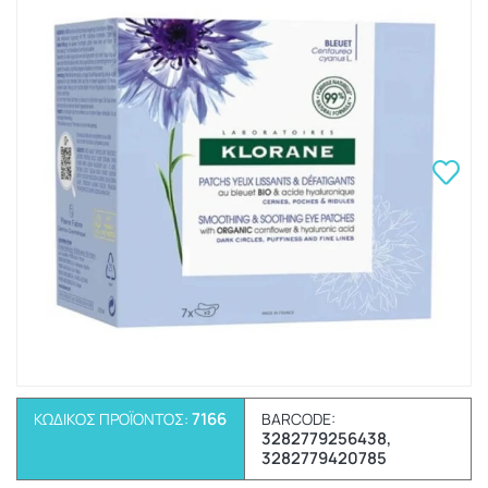
7166
ΚΩΔΙΚΌΣ ΠΡΟΪΌΝΤΟΣ:
BARCODE:
3282779256438,
3282779420785