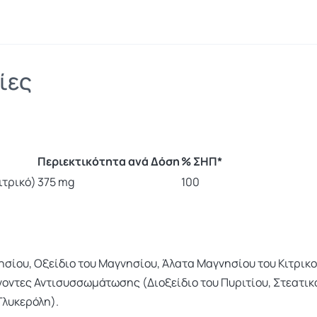
ίες
Περιεκτικότητα ανά Δόση
% ΣΗΠ*
ιτρικό)
375 mg
100
σίου, Οξείδιο του Μαγνησίου, Άλατα Μαγνησίου του Κιτρικο
ντες Αντισυσσωμάτωσης (Διοξείδιο του Πυριτίου, Στεατικό
λυκερόλη).