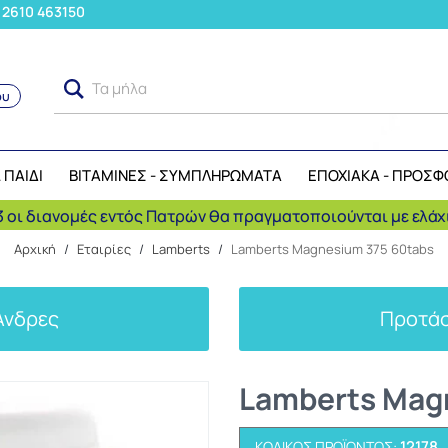
: 2610 463150
Τα μήλα ανήκουν στ
ου
Αναζήτηση
 ΠΑΙΔΙ
ΒΙΤΑΜΙΝΕΣ - ΣΥΜΠΛΗΡΩΜΑΤΑ
ΕΠΟΧΙΑΚΑ - ΠΡΟΣΦ
 οι διανομές εντός Πατρών θα πραγματοποιούνται με ελάχι
Αρχική
/
Εταιρίες
/
Lamberts
/
Lamberts Magnesium 375 60tabs
Άνδρες
Προτάσ
Lamberts Mag
12178
ΚΩΔΙΚΌΣ ΠΡΟΪΌΝΤΟΣ: