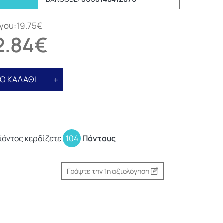
γου:19.75€
2.84€
Ο ΚΑΛΑΘΙ
ϊόντος κερδίζετε
104
Πόντους
Γράψτε την 1η αξιολόγηση