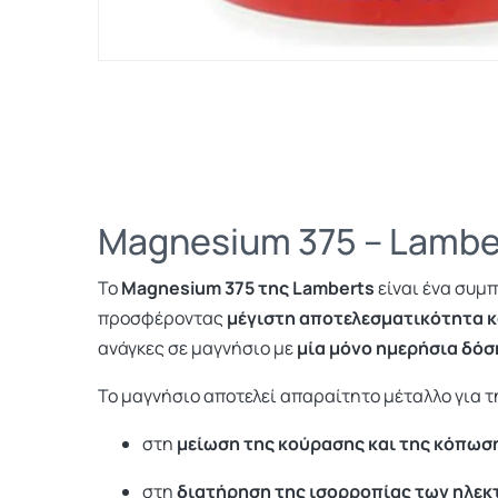
Magnesium 375 –
Lambe
Το
Magnesium 375 της Lamberts
είναι ένα συμ
προσφέροντας
μέγιστη αποτελεσματικότητα 
ανάγκες σε μαγνήσιο με
μία μόνο ημερήσια δόσ
Το μαγνήσιο αποτελεί απαραίτητο μέταλλο για τ
στη
μείωση της κούρασης και της κόπωσ
στη
διατήρηση της ισορροπίας των ηλε