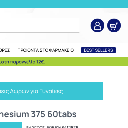
ΟΡΕΣ
ΠΡΟΪΟΝΤΑ ΣΤΟ ΦΑΡΜΑΚΕΙΟ
BEST SELLERS
στη παραγγελία 12€.
εις Δώρων για Γυναίκες
nesium 375 60tabs
5055148412876
BARCODE: