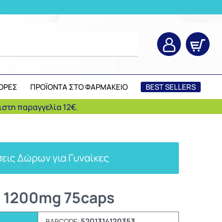
ΟΡΕΣ
ΠΡΟΪΟΝΤΑ ΣΤΟ ΦΑΡΜΑΚΕΙΟ
BEST SELLERS
στη παραγγελία 12€.
εις Δώρων για Γυναίκες
n 1200mg 75caps
5201314120353
BARCODE: