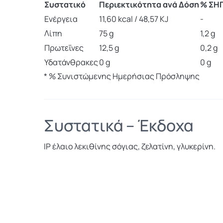
Συστατικό
Περιεκτικότητα ανά Δόση
% ΣΗ
Ενέργεια
11,60 kcal / 48,57 KJ
-
Λίπη
75 g
1,2 g
Πρωτεΐνες
12,5 g
0,2 g
Υδατάνθρακες
0 g
0 g
* % Συνιστώμενης Ημερήσιας Πρόσληψης
Συστατικά – Έκδοχα
IP έλαιο λεκιθίνης σόγιας, ζελατίνη, γλυκερίνη.