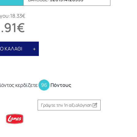
γου:18.33€
1.91€
Ο ΚΑΛΑΘΙ
ϊόντος κερδίζετε
96
Πόντους
Γράψτε την 1η αξιολόγηση