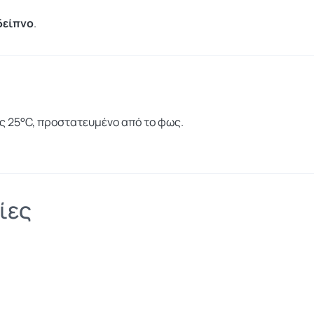
δείπνο
.
ς 25°C, προστατευμένο από το φως.
ίες