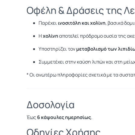
Οφέλη & Δράσεις της Λε
Παρέχει
ινοσιτόλη και χολίνη
, βασικά δομ
Η
χολίνη
αποτελεί πρόδρομο ουσία της ακε
Υποστηρίζει τον
μεταβολισμό των λιπιδί
Συμμετέχει στην καύση λιπών και στη με
* Οι ανωτέρω πληροφορίες σχετικά με τα συστατ
Δοσολογία
Έως
6 κάψουλες ημερησίως
.
Οδηγίες Χρήσης