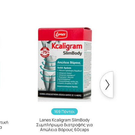
169 Πόντοι
Lanes Kcaligram SlimBody
τική
Lane
Συμπλήρωμα διατροφής για
ία
Βελτ
Απώλεια Βάρους 60caps