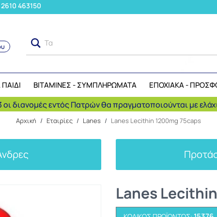
: 2610 463150
Τα μήλα ανήκ
ου
Αναζήτηση
 ΠΑΙΔΙ
ΒΙΤΑΜΙΝΕΣ - ΣΥΜΠΛΗΡΩΜΑΤΑ
ΕΠΟΧΙΑΚΑ - ΠΡΟΣΦ
 οι διανομές εντός Πατρών θα πραγματοποιούνται με ελάχι
Αρχική
/
Εταιρίες
/
Lanes
/
Lanes Lecithin 1200mg 75caps
Άνδρες
Προτάσ
Lanes Lecithi
15376
ΚΩΔΙΚΌΣ ΠΡΟΪΌΝΤΟΣ: