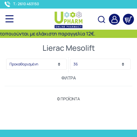
<
T.: 2610 463150
ποιούνται με ελάχιστη παραγγελία 12€.
Αναζήτηση
Lierac Mesolift
ΦΊΛΤΡΑ
0
ΠΡΟΪΌΝΤΑ