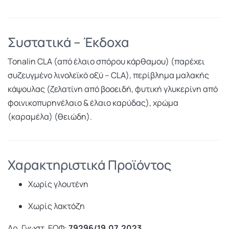
Συστατικά – Έκδοχα
Tonalin CLA (από έλαιο σπόρου κάρθαμου) (παρέχει
συζευγμένο λινολεϊκό οξύ – CLA), περίβλημα μαλακής
κάψουλας (ζελατίνη από βοοειδή, φυτική γλυκερίνη από
φοινικοπυρηνέλαιο & έλαιο καρύδας), χρώμα
(καραμέλα) (θειώδη).
Χαρακτηριστικά Προϊόντος
Χωρίς γλουτένη
Χωρίς λακτόζη
Αρ. Γνωστ. ΕΟΦ:
79296/19.07.2023