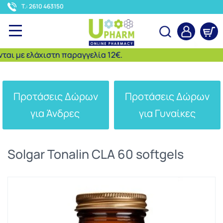
<
T.: 2610 463150
 με ελάχιστη παραγγελία 12€.
Αναζήτηση
Προτάσεις Δώρων
Προτάσεις Δώρων
για Άνδρες
για Γυναίκες
Solgar Tonalin CLA 60 softgels