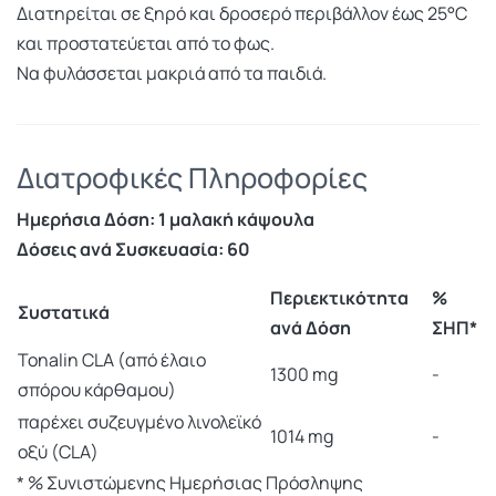
Διατηρείται σε ξηρό και δροσερό περιβάλλον έως 25°C
και προστατεύεται από το φως.
Να φυλάσσεται μακριά από τα παιδιά.
Διατροφικές Πληροφορίες
Ημερήσια Δόση: 1 μαλακή κάψουλα
Δόσεις ανά Συσκευασία: 60
Περιεκτικότητα
%
Συστατικά
ανά Δόση
ΣΗΠ*
Tonalin CLA (από έλαιο
1300 mg
-
σπόρου κάρθαμου)
παρέχει συζευγμένο λινολεϊκό
1014 mg
-
οξύ (CLA)
* % Συνιστώμενης Ημερήσιας Πρόσληψης