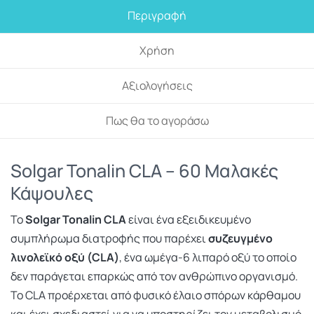
Περιγραφή
Χρήση
Αξιολογήσεις
Πως θα το αγοράσω
Solgar Tonalin CLA – 60 Μαλακές
Κάψουλες
Το
Solgar Tonalin CLA
είναι ένα εξειδικευμένο
συμπλήρωμα διατροφής που παρέχει
συζευγμένο
λινολεϊκό οξύ (CLA)
, ένα ωμέγα-6 λιπαρό οξύ το οποίο
δεν παράγεται επαρκώς από τον ανθρώπινο οργανισμό.
Το CLA προέρχεται από φυσικό έλαιο σπόρων κάρθαμου