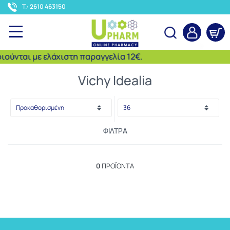
<
T.: 2610 463150
ύνται με ελάχιστη παραγγελία 12€.
Αναζήτηση
Vichy Idealia
ΦΊΛΤΡΑ
0
ΠΡΟΪΌΝΤΑ